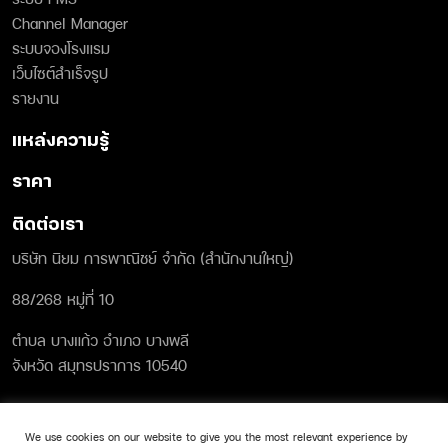
Channel Manager
ระบบจองโรงแรม
เว็บไซต์สำเร็จรูป
รายงาน
แหล่งความรู้
ราคา
ติดต่อเรา
บริษัท นิยม การพาณิชย์ จำกัด (สำนักงานใหญ่)
88/268 หมู่ที่ 10
ตำบล บางแก้ว อำเภอ บางพลี
จังหวัด สมุทรปราการ 10540
โทรศัพท์ :
02 096 5561
We use cookies on our website to give you the most relevant experience by
อีเมล :
sales@roomyy.co