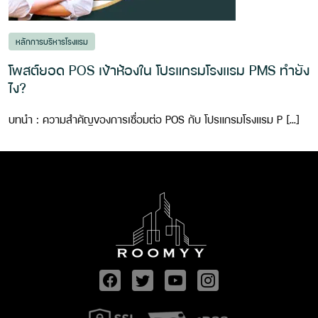
หลักการบริหารโรงแรม
โพสต์ยอด POS เข้าห้องใน โปรแกรมโรงแรม PMS ทำยัง
ไง?
บทนำ : ความสำคัญของการเชื่อมต่อ POS กับ โปรแกรมโรงแรม P […]