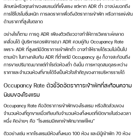
ลักษณ์หรือคุณค่าของแบรนด์ที่แข็งแรง แต่หาก ADR ต่ำ อาจบ่งบอกถึง
การใช้โปรโมชั่นหนัก การลดราคาเพื่อดึงอัตราการเข้าพัก หรือการแข่งขัน
ด้านราคาที่สูงในตลาด
อย่างไรก็ตาม การดู ADR เพียงตัวเดียวอาจทำให้การวิเคราะห์คลาด
เคลื่อนได้ ผู้บริหารควรพิจารณา ADR ควบคู่กับ
Occupancy Rate
เพราะ ADR ที่สูงแต่มีอัตราการเข้าพักต่ำ อาจทำให้รายได้รวมไม่เป็นไป
ตามเป้า ในทางกลับกัน ADR ที่ต่ำแต่มี Occupancy สูง ก็อาจสะท้อนถึง
การขายปริมาณมากแต่กำไรต่อห้องต่ำ ดังนั้น การหาจุดสมดุลระหว่าง
ราคาและจำนวนห้องที่ขายได้จึงเป็นหัวใจสำคัญของการบริหารรายได้
Occupancy Rate ตัวชี้วัดอัตราการเข้าพักที่สะท้อนความ
นิยมของโรงแรม
Occupancy Rate
คืออัตราการเข้าพักของโรงแรม หรือสัดส่วนของ
จำนวนห้องที่ถูกขายเมื่อเทียบกับจำนวนห้องทั้งหมดที่เปิดขายในช่วงเวลา
หนึ่ง คิดง่ายๆ คือ “โรงแรมมีแขกเข้าพักมากแค่ไหน”
ตัวอย่างเช่น หากโรงแรมมีห้องทั้งหมด 100 ห้อง และมีผู้เข้าพัก 70 ห้อง