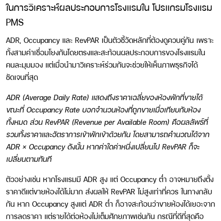
ในการวิเคราะห์ผลประกอบการโรงแรมใน โปรแกรมโรงแรม
PMS
ADR, Occupancy และ RevPAR เป็นตัวชี้วัดหลักที่ต้องดูควบคู่กัน เพราะ
ทั้งสามค่าเชื่อมโยงกันโดยตรงและสะท้อนผลประกอบการของโรงแรมใน
คนละมุมมอง แต่เมื่อนำมาวิเคราะห์ร่วมกันจะช่วยให้เห็นภาพธุรกิจได้
ชัดเจนที่สุด
ADR (Average Daily Rate)
แสดงถึงราคาเฉลี่ยของห้องพักที่ขายได้
ขณะที่
Occupancy Rate
บอกจำนวนห้องที่ถูกขายเมื่อเทียบกับห้อง
ทั้งหมด ส่วน
RevPAR (Revenue per Available Room)
คือผลลัพธ์ที่
รวมทั้งราคาและอัตราการเข้าพักเข้าด้วยกัน โดยสามารถคำนวณได้จาก
ADR × Occupancy ดังนั้น หากค่าใดค่าหนึ่งเปลี่ยนไป RevPAR ก็จะ
เปลี่ยนตามทันที
ตัวอย่างเช่น หากโรงแรมมี ADR สูง แต่ Occupancy ต่ำ อาจหมายถึงตั้ง
ราคาดีแต่ขายห้องได้ไม่มาก ส่งผลให้ RevPAR ไม่สูงเท่าที่ควร ในทางกลับ
กัน หาก Occupancy สูงแต่ ADR ต่ำ ก็อาจสะท้อนว่าขายห้องได้เยอะจาก
การลดราคา แต่รายได้ต่อห้องไม่เต็มศักยภาพเช่นกัน กรณีที่ดีที่สุดคือ