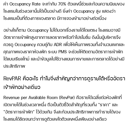
ค่า Occupancy Rate จะเท่ากับ 70% ตัวเลขนี้ช่วยสะท้อนความนิยมของ
โรงแรมในช่วงเวลานั้นได้เป็นอย่างดี ยิ่งค่า Occupancy สูง แสดงว่า
โรงแรมเป็นที่ต้องการของตลาด มีการจองเข้ามาอย่างต่อเนื่อง
อย่างไรก็ตาม Occupancy ไม่ได้บอกเรื่องรายได้โดยตรง โรงแรมอาจมี
อัตราการเข้าพักสูงจากการลดราคาหรือทำโปรโมชั่น ดังนั้นผู้บริหารจึง
ควรดู Occupancy ควบคู่กับ ADR เพื่อให้เห็นภาพรวมทั้งจำนวนแขกและ
คุณภาพของราคาห้องพัก ระบบ PMS จะช่วยให้ติดตามอัตราการเข้าพัก
ได้แบบเรียลไทม์ และนำข้อมูลไปใช้วางแผนการขายและการตลาดได้อย่างมี
ประสิทธิภาพ
RevPAR คืออะไร ทำไมจึงสำคัญกว่าการดูรายได้หรืออัตรา
เข้าพักอย่างเดียว
Revenue per Available Room (RevPar)
คือรายได้เฉลี่ยต่อห้องพักที่
เปิดขายได้ในช่วงเวลาหนึ่ง ถือเป็นตัวชี้วัดสำคัญที่รวมทั้ง “ราคา” และ
“อัตราการเข้าพัก” ไว้ด้วยกัน จึงสะท้อนประสิทธิภาพการทำรายได้ของ
โรงแรมได้ชัดเจนกว่าการดูตัวเลขใดตัวเลขหนึ่งเพียงอย่างเดียว