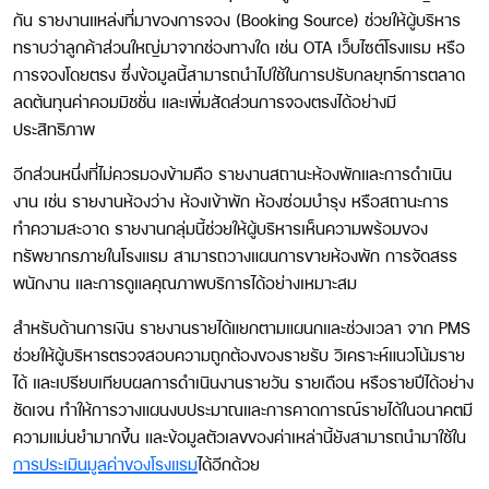
กัน รายงานแหล่งที่มาของการจอง (Booking Source) ช่วยให้ผู้บริหาร
ทราบว่าลูกค้าส่วนใหญ่มาจากช่องทางใด เช่น OTA เว็บไซต์โรงแรม หรือ
การจองโดยตรง ซึ่งข้อมูลนี้สามารถนำไปใช้ในการปรับกลยุทธ์การตลาด
ลดต้นทุนค่าคอมมิชชั่น และเพิ่มสัดส่วนการจองตรงได้อย่างมี
ประสิทธิภาพ
อีกส่วนหนึ่งที่ไม่ควรมองข้ามคือ
รายงานสถานะห้องพักและการดำเนิน
งาน
เช่น รายงานห้องว่าง ห้องเข้าพัก ห้องซ่อมบำรุง หรือสถานะการ
ทำความสะอาด รายงานกลุ่มนี้ช่วยให้ผู้บริหารเห็นความพร้อมของ
ทรัพยากรภายในโรงแรม สามารถวางแผนการขายห้องพัก การจัดสรร
พนักงาน และการดูแลคุณภาพบริการได้อย่างเหมาะสม
สำหรับด้านการเงิน
รายงานรายได้แยกตามแผนกและช่วงเวลา
จาก PMS
ช่วยให้ผู้บริหารตรวจสอบความถูกต้องของรายรับ วิเคราะห์แนวโน้มราย
ได้ และเปรียบเทียบผลการดำเนินงานรายวัน รายเดือน หรือรายปีได้อย่าง
ชัดเจน ทำให้การวางแผนงบประมาณและการคาดการณ์รายได้ในอนาคตมี
ความแม่นยำมากขึ้น และข้อมูลตัวเลขของค่าเหล่านี้ยังสามารถนำมาใช้ใน
การประเมินมูลค่าของโรงแรม
ได้อีกด้วย