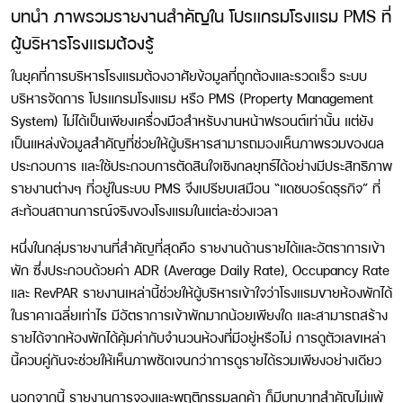
บทนำ ภาพรวมรายงานสำคัญใน โปรแกรมโรงแรม PMS ที่
ผู้บริหารโรงแรมต้องรู้
ในยุคที่การบริหารโรงแรมต้องอาศัยข้อมูลที่ถูกต้องและรวดเร็ว ระบบ
บริหารจัดการ โปรแกรมโรงแรม หรือ PMS (Property Management
System) ไม่ได้เป็นเพียงเครื่องมือสำหรับงานหน้าฟรอนต์เท่านั้น แต่ยัง
เป็นแหล่งข้อมูลสำคัญที่ช่วยให้ผู้บริหารสามารถมองเห็นภาพรวมของผล
ประกอบการ และใช้ประกอบการตัดสินใจเชิงกลยุทธ์ได้อย่างมีประสิทธิภาพ
รายงานต่างๆ ที่อยู่ในระบบ PMS จึงเปรียบเสมือน “แดชบอร์ดธุรกิจ” ที่
สะท้อนสถานการณ์จริงของโรงแรมในแต่ละช่วงเวลา
หนึ่งในกลุ่มรายงานที่สำคัญที่สุดคือ
รายงานด้านรายได้และอัตราการเข้า
พัก
ซึ่งประกอบด้วยค่า ADR (Average Daily Rate), Occupancy Rate
และ RevPAR รายงานเหล่านี้ช่วยให้ผู้บริหารเข้าใจว่าโรงแรมขายห้องพักได้
ในราคาเฉลี่ยเท่าไร มีอัตราการเข้าพักมากน้อยเพียงใด และสามารถสร้าง
รายได้จากห้องพักได้คุ้มค่ากับจำนวนห้องที่มีอยู่หรือไม่ การดูตัวเลขเหล่า
นี้ควบคู่กันจะช่วยให้เห็นภาพชัดเจนกว่าการดูรายได้รวมเพียงอย่างเดียว
นอกจากนี้
รายงานการจองและพฤติกรรมลูกค้า
ก็มีบทบาทสำคัญไม่แพ้