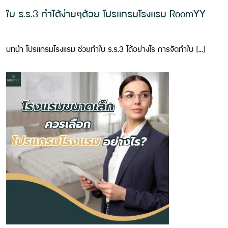
ใบ ร.ร.3 ทำได้ง่ายๆด้วย โปรแกรมโรงแรม RoomYY
บทนำ โปรแกรมโรงแรม ช่วยทำใบ ร.ร.3 ได้อย่างไร การจัดทำใบ […]