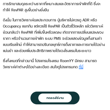
การรักษาสมดุลระหว่างราคาที่เหมาะสมและอัตราการเข้าพักที่ดี ซึ่งจะ
ทำให้ RevPAR สูงขึ้นอย่างยั่งยืน
ดังนั้น ในการวิเคราะห์ผลประกอบการ ผู้บริหารไม่ควรดู ADR หรือ
Occupancy แยกกัน แต่ควรใช้ RevPAR เป็นตัวชี้วัดหลัก แล้ววิเคราะห์
ย้อนกลับว่า RevPAR ที่เพิ่มขึ้นหรือลดลง เกิดจากการเปลี่ยนแปลงของ
ราคา หรือจำนวนการเข้าพัก ระบบ PMS จะช่วยแสดงข้อมูลทั้งสามค่า
แบบเรียลไทม์ ทำให้สามารถปรับกลยุทธ์การตั้งราคาและการขายได้อย่าง
แม่นยำ และช่วยเพิ่มประสิทธิภาพรายได้ของโรงแรมในระยะยาว
ซึ่งทั้งหมดที่กล่าวมานี้ โปรแกรมโรงแรม RoomYY มีครบ สามารถ
วิเคราะห์ค่าต่างๆได้อย่างละเอียด สนใจดูโปรแกรมกด
ที่นี่
ทดลองใช้งาน